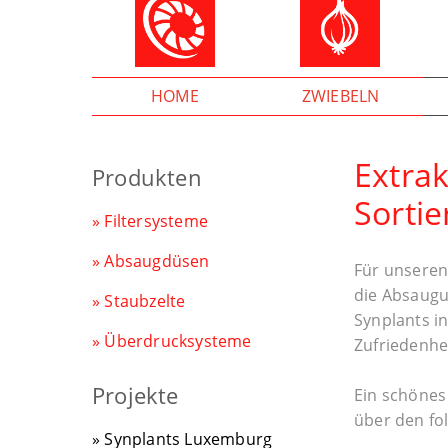
HOME
ZWIEBELN
Extrak
Produkten
Sortie
» Filtersysteme
» Absaugdüsen
Für unseren
die Absaugu
» Staubzelte
Synplants i
» Überdrucksysteme
Zufriedenhe
Projekte
Ein schönes
über den fo
» Synplants Luxemburg