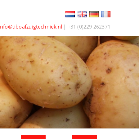
info@tiboafzuigtechniek.nl
| +31 (0)229 262371